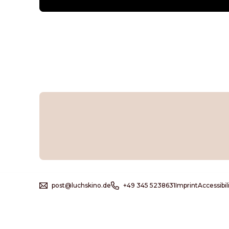
post@luchskino.de
+49 345 5238631
Imprint
Accessibi