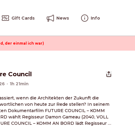
Gift Cards
News
Info
d, der einmal ich war)
re Council
26
·
1h 21min
ssiert, wenn die Architekten der Zukunft die 
wortlichen von heute zur Rede stellen? In seinem 
ten Dokumentarfilm FUTURE COUNCIL – KOMM 
RD wählt Regisseur Damon Gameau (2040, VOLL 
TURE COUNCIL – KOMM AN BORD lädt Regisseur 
 Gameau (2040, VOLL VERZUCKERT) acht 