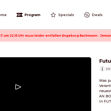
ome
Program
Specials
Deals
.7. um 22.15 Uhr muss leider entfallen (Ingeborg Bachmann - Jeman
Futu
20
Was pa
Verant
neues
AN BO
In FU
Damon