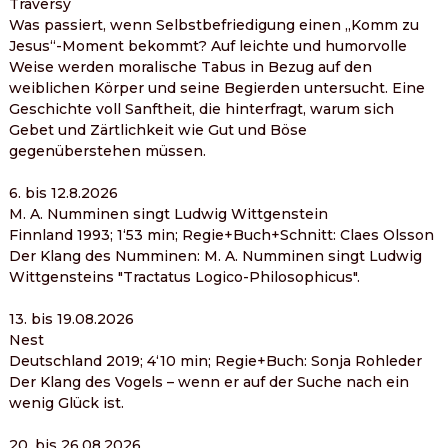
Traversy
Was passiert, wenn Selbstbefriedigung einen „Komm zu 
Jesus“-Moment bekommt? Auf leichte und humorvolle 
Weise werden moralische Tabus in Bezug auf den 
weiblichen Körper und seine Begierden untersucht. Eine 
Geschichte voll Sanftheit, die hinterfragt, warum sich 
Gebet und Zärtlichkeit wie Gut und Böse 
gegenüberstehen müssen.
6. bis 12.8.2026
M. A. Numminen singt Ludwig Wittgenstein
Finnland 1993; 1‘53 min; Regie+Buch+Schnitt: Claes Olsson
Der Klang des Numminen: M. A. Numminen singt Ludwig 
Wittgensteins "Tractatus Logico-Philosophicus".
13. bis 19.08.2026
Nest
Deutschland 2019; 4‘10 min; Regie+Buch: Sonja Rohleder
Der Klang des Vogels – wenn er auf der Suche nach ein 
wenig Glück ist.
20. bis 26.08.2026