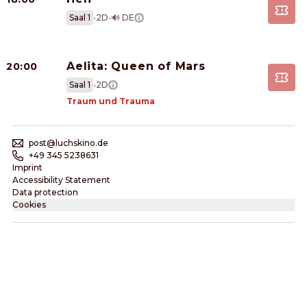
Saal 1
•
2D
•
🔊 DE
Aelita: Queen of Mars
20:00
Saal 1
•
2D
Traum und Trauma
post@luchskino.de
+49 345 5238631
Imprint
Accessibility Statement
Data protection
Cookies