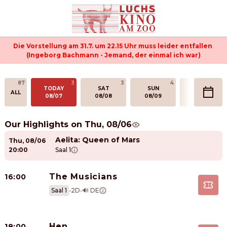
Die Vorstellung am 31.7. um 22.15 Uhr muss leider entfallen 
(Ingeborg Bachmann - Jemand, der einmal ich war)
87
3
3
4
5
TODAY
SAT
SUN
MON
ALL
08/07
08/08
08/09
08/10
Our Highlights on Thu, 08/06
Aelita: Queen of Mars
Thu
,
08/06
20:00
Saal 1
The Musicians
16:00
Saal 1
•
2D
•
🔊 DE
Hen
18:00