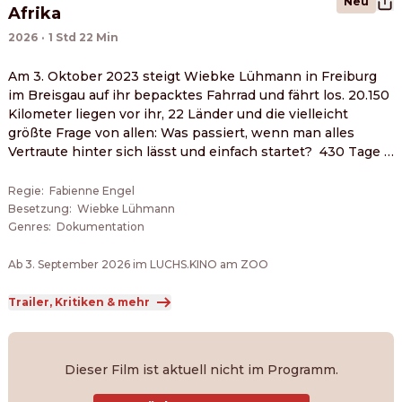
Neu
Afrika
2026
·
1 Std 22 Min
Am 3. Oktober 2023 steigt Wiebke Lühmann in Freiburg 
im Breisgau auf ihr bepacktes Fahrrad und fährt los. 20.150 
Kilometer liegen vor ihr, 22 Länder und die vielleicht 
größte Frage von allen: Was passiert, wenn man alles 
Vertraute hinter sich lässt und einfach startet?  430 Tage 
später, am 5. Dezember 2024, steht sie am Kap der Guten 
Hoffnung. Dazwischen liegt nicht nur ein langer Weg, 
Regie
:
Fabienne Engel
sondern eine Zeit voller Begegnungen, Weite, Zweifel und 
Besetzung
:
Wiebke Lühmann
echter Veränderung.
Genres
:
Dokumentation
Ab 3. September 2026 im LUCHS.KINO am ZOO
Trailer, Kritiken & mehr
Dieser Film ist aktuell nicht im Programm.