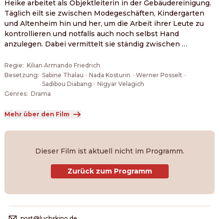
Heike arbeitet als Objektleiterin in der Gebäudereinigung. 
Täglich eilt sie zwischen Modegeschäften, Kindergarten 
und Altenheim hin und her, um die Arbeit ihrer Leute zu 
kontrollieren und notfalls auch noch selbst Hand 
anzulegen. Dabei vermittelt sie ständig zwischen 
Kund:innen, Firmenleitung und Reinigungskräften. 
Nachdem sie versucht hat, eine Arbeitskraft eines 
Regie
:
Kilian Armando Friedrich
wichtigen Subunternehmers abzuwerben, droht dieser, 
Besetzung
:
Sabine Thalau
·
Nada Kosturin
·
Werner Posselt
·
Sadibou Diabang
·
Nigyar Velagich
seine Unterstützung einzustellen, es sei denn, er erhält 
Genres
:
Drama
mehr Stunden und mehr Umsatz. Um diesen Forderungen 
nachzukommen, gerät Heike zunehmend in einen Konflikt 
Mehr über den Film
zwischen ihrer Verantwortung gegenüber den eigenen 
Mitarbeiter:innen und den harten Bedingungen der 
Arbeitswelt im Niedriglohnsektor – und stößt dabei 
zunehmend an ihre Grenzen.
Dieser Film ist aktuell nicht im Programm.
Zurück zum Programm
post@luchskino.de