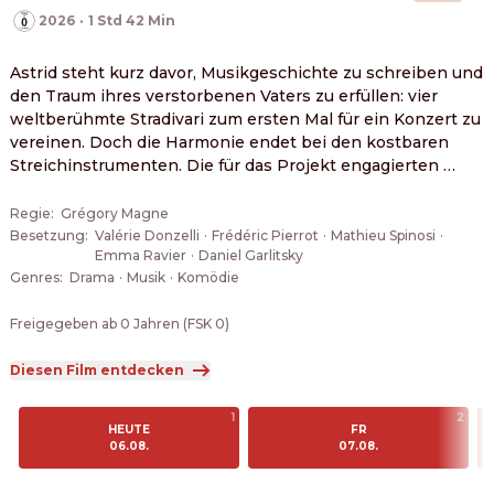
2026
·
1 Std 42 Min
Astrid steht kurz davor, Musikgeschichte zu schreiben und 
den Traum ihres verstorbenen Vaters zu erfüllen: vier 
weltberühmte Stradivari zum ersten Mal für ein Konzert zu 
vereinen. Doch die Harmonie endet bei den kostbaren 
Streichinstrumenten. Die für das Projekt engagierten 
Solisten Lise, George, Peter und Apolline beherrschen 
zwar virtuos ihre Saiten, aber nicht ihre Emotionen. 
Regie
:
Grégory Magne
Während der Proben auf dem abgeschiedenen Chateau 
Besetzung
:
Valérie Donzelli
·
Frédéric Pierrot
·
Mathieu Spinosi
·
Emma Ravier
·
Daniel Garlitsky
prallen Eitelkeiten, alte Rivalitäten und künstlerische 
Genres
:
Drama
·
Musik
·
Komödie
Differenzen aufeinander. Um das Jahrhundertprojekt vor 
dem Scheitern zu retten, bittet Astrid den exzentrischen 
Freigegeben ab 0 Jahren (FSK 0)
Komponisten Charlie Beaumont um Hilfe. Nun liegt es an 
ihm, aus vier Einzelkämpfern ein Quartett zu formen und 
Diesen Film entdecken
den unvergleichlichen Klang der Stradivari zum Leben zu 
erwecken.
1
2
HEUTE
FR
06.08.
07.08.